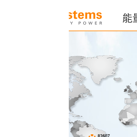
能量監控和分析系
394850
歐洲
82607