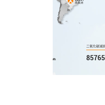
南美洲
1637
非洲
二氧化碳減排
安裝
8576521.10
66
Wh
tons
© 2022 昱能科技版權所有
隱